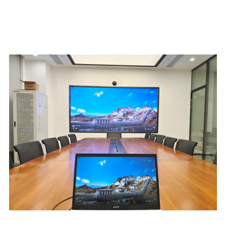
4. Flexible и разноврсна,
задоволување на разновидни
потреби