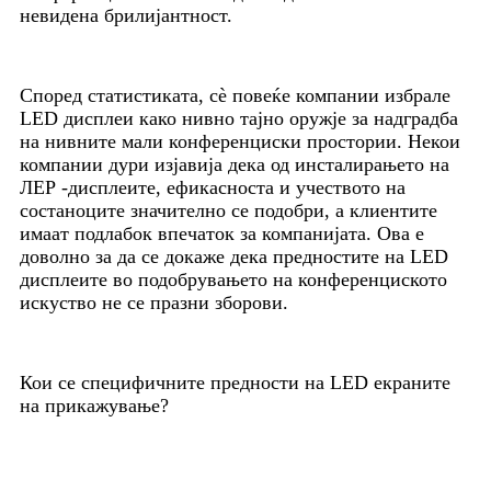
невидена брилијантност.
Според статистиката, сè повеќе компании избрале
LED дисплеи како нивно тајно оружје за надградба
на нивните мали конференциски простории. Некои
компании дури изјавија дека од инсталирањето на
ЛЕР -дисплеите, ефикасноста и учеството на
состаноците значително се подобри, а клиентите
имаат подлабок впечаток за компанијата. Ова е
доволно за да се докаже дека предностите на LED
дисплеите во подобрувањето на конференциското
искуство не се празни зборови.
Кои се специфичните предности на LED екраните
на прикажување?
1. Абандонирање на