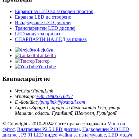
Екранот за LED во затворен простор
Екран за LED на отворено
Изнајмување LED дисплеј
Транспарентен LED дисплеј
LED модул за приказ
СПАРПАРТИ НА ЛЕД за приказ
Фејсбук
LinkedIn
Твитер
YouTube
Контактирајте не
WeChat:
YipingLink
Whatsapp:
+86 19806716457
Е -пошта:
yipinglink@foxmail.com
Адреса:
Зграда 1, зграда за технологија Геја, улица
Матиан, област Гуангминг, Шенжен, Гуангдонг.
© Copyright - 2010-2024: Сите права се задржани.
Мапа на
сајтот
,
Внатрешен P2.5 LED дисплеј
,
Надворешен P10 LED
дисплеј
,
P3.91 LED видео wallид за изнајмување
,
LED модул