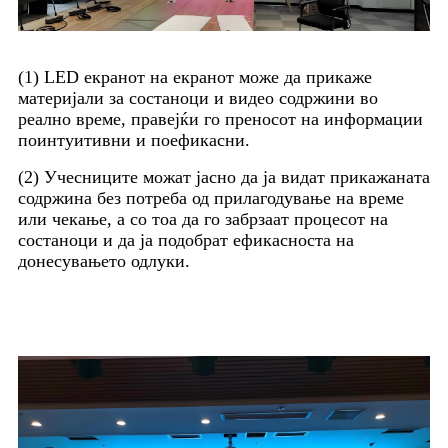
(1) LED екранот на екранот може да прикаже
материјали за состаноци и видео содржини во
реално време, правејќи го преносот на информации
поинтуитивни и поефикасни.
(2) Учесниците можат јасно да ја видат прикажаната
содржина без потреба од прилагодување на време
или чекање, а со тоа да го забрзаат процесот на
состаноци и да ја подобрат ефикасноста на
донесувањето одлуки.
3.Enhance Visual Experience