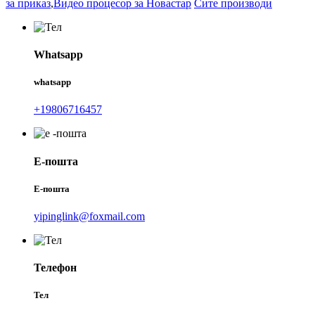
за приказ
,
Видео процесор за Новастар
Сите производи
Whatsapp
whatsapp
+19806716457
Е-пошта
Е-пошта
yipinglink@foxmail.com
Телефон
Тел