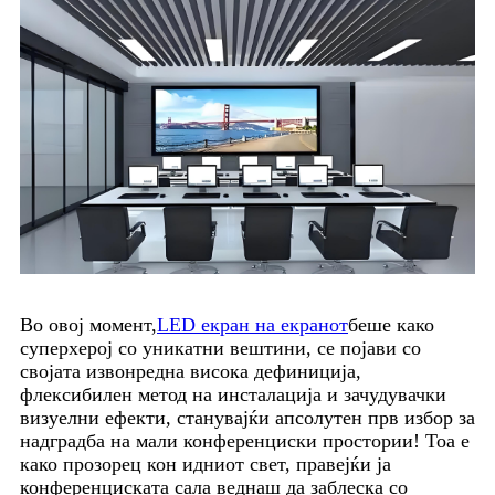
Во овој момент,
LED екран на екранот
беше како
суперхерој со уникатни вештини, се појави со
својата извонредна висока дефиниција,
флексибилен метод на инсталација и зачудувачки
визуелни ефекти, станувајќи апсолутен прв избор за
надградба на мали конференциски простории! Тоа е
како прозорец кон идниот свет, правејќи ја
конференциската сала веднаш да заблеска со