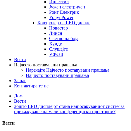
Инвестил
Јужен електричен
Ронг Електрик
Youyi Power
Контролер на LED дисплеј
Новастар
Линсн
Светло на боја
Хуиду
Слушајте
Vdwall
Вести
Најчесто поставувани прашања
Нарачајте Најчесто поставувани прашања
Најчесто поставувани прашања
За нас
Контактирајте не
Дома
Вести
Зошто LED дисплејот стана најпосакуваниот систем за
прикажување на мали конференциски простории?
Вести