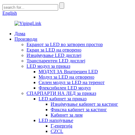
English
Дома
Производи
Екранот за LED во затворен простор
Екран за LED на отворено
Изнајмување LED дисплеј
Транспарентен LED дисплеј
LED модул за приказ
МОДУЛ ЗА Внатрешен LED
Модул за LED на отворено
Силен модул за LED на теренот
Флексибилен LED модул
СПАРПАРТИ НА ЛЕД за приказ
LED кабинет за приказ
Изнајмување кабинет за кастинг
Фиксна кабинет за кастинг
Кабинет за лим
LED напојување
Г-енергија
CZCL