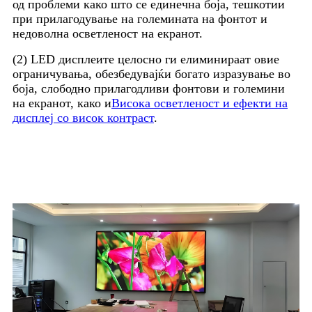
од проблеми како што се единечна боја, тешкотии
при прилагодување на големината на фонтот и
недоволна осветленост на екранот.
(2) LED дисплеите целосно ги елиминираат овие
ограничувања, обезбедувајќи богато изразување во
боја, слободно прилагодливи фонтови и големини
на екранот, како и
Висока осветленост и ефекти на
дисплеј со висок контраст
.
2.Пропајте ја ефикасноста на
состанокот