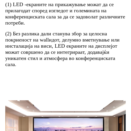
(1) LED -екраните на прикажување можат да се
прилагодат според изгледот и големината на
конференциската сала за да се задоволат различните
потреби.
(2) Без разлика дали станува збор за целосна
покриеност на wallидот, делумно вметнување или
инсталација на виси, LED екраните на дисплејот
можат совршено да се интегрираат, додавајќи
уникатен стил и атмосфера во конференциската
сала.
5. Подобрете ја корпоративната
слика