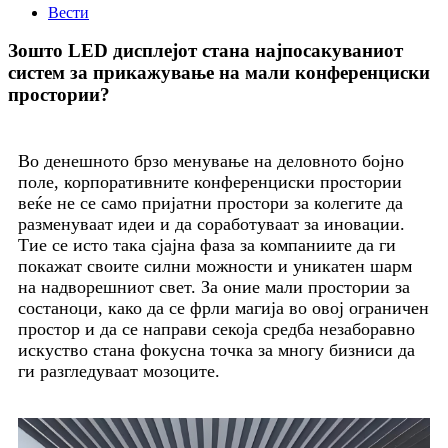
Вести
Зошто LED дисплејот стана најпосакуваниот
систем за прикажување на мали конференциски
простории?
Во денешното брзо менување на деловното бојно
поле, корпоративните конференциски простории
веќе не се само пријатни простори за колегите да
разменуваат идеи и да соработуваат за иновации.
Тие се исто така сјајна фаза за компаниите да ги
покажат своите силни можности и уникатен шарм
на надворешниот свет. За оние мали простории за
состаноци, како да се фрли магија во овој ограничен
простор и да се направи секоја средба незаборавно
искуство стана фокусна точка за многу бизниси да
ги разгледуваат мозоците.