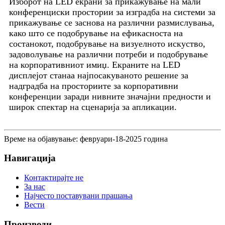
Изборот на LED екрани за прикажување на мали
конференциски простории за изградба на системи за
прикажување се заснова на различни размислувања,
како што се подобрување на ефикасноста на
состанокот, подобрување на визуелното искуство,
задоволување на различни потреби и подобрување
на корпоративниот имиџ. Екраните на LED
дисплејот станаа најпосакуваното решение за
надградба на просториите за корпоративни
конференции заради нивните значајни предности и
широк спектар на сценарија за апликации.
Време на објавување: февруари-18-2025 година
Навигација
Контактирајте не
За нас
Најчесто поставувани прашања
Вести
Производи