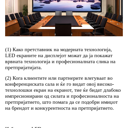
(1) Како претставник на модерната технологија,
LED екраните на дисплејот можат да ја покажат
врвната технологија и професионалната слика на
претпријатијата.
(2) Кога клиентите или партнерите влегуваат во
конференциската сала и ќе го видат овој високо-
технолошки екран на екранот, тие ќе бидат длабоко
импресионирани од силата и професионалноста на
претпријатието, што помага да се подобри имиџот
на брендот и конкурентноста на претпријатието.