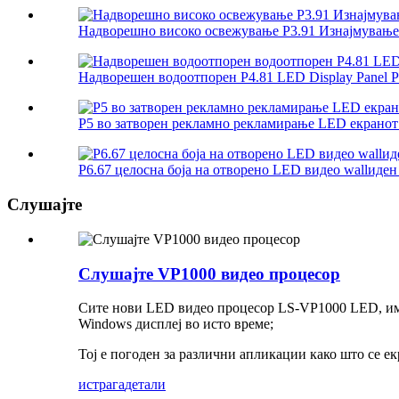
Надворешно високо освежување P3.91 Изнајмување 
Надворешен водоотпорен P4.81 LED Display Panel Pa
P5 во затворен рекламно рекламирање LED екранот 
P6.67 целосна боја на отворено LED видео wallиден 
Слушајте
Слушајте VP1000 видео процесор
Сите нови LED видео процесор LS-VP1000 LED, има 6
Windows дисплеј во исто време;
Тој е погоден за различни апликации како што се е
истрага
детали