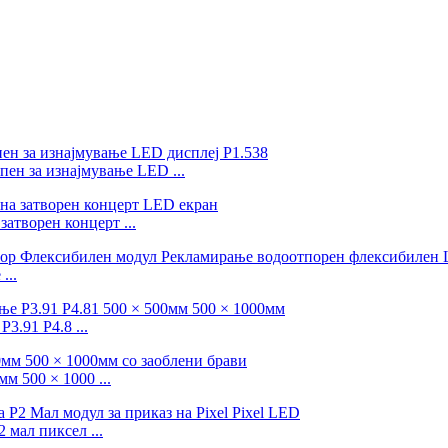
пен за изнајмување LED ...
затворен концерт ...
...
3.91 P4.8 ...
м 500 × 1000 ...
 мал пиксел ...