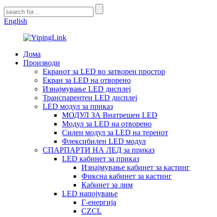
English
Дома
Производи
Екранот за LED во затворен простор
Екран за LED на отворено
Изнајмување LED дисплеј
Транспарентен LED дисплеј
LED модул за приказ
МОДУЛ ЗА Внатрешен LED
Модул за LED на отворено
Силен модул за LED на теренот
Флексибилен LED модул
СПАРПАРТИ НА ЛЕД за приказ
LED кабинет за приказ
Изнајмување кабинет за кастинг
Фиксна кабинет за кастинг
Кабинет за лим
LED напојување
Г-енергија
CZCL