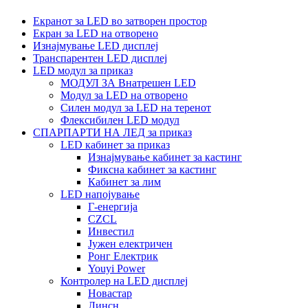
Екранот за LED во затворен простор
Екран за LED на отворено
Изнајмување LED дисплеј
Транспарентен LED дисплеј
LED модул за приказ
МОДУЛ ЗА Внатрешен LED
Модул за LED на отворено
Силен модул за LED на теренот
Флексибилен LED модул
СПАРПАРТИ НА ЛЕД за приказ
LED кабинет за приказ
Изнајмување кабинет за кастинг
Фиксна кабинет за кастинг
Кабинет за лим
LED напојување
Г-енергија
CZCL
Инвестил
Јужен електричен
Ронг Електрик
Youyi Power
Контролер на LED дисплеј
Новастар
Линсн