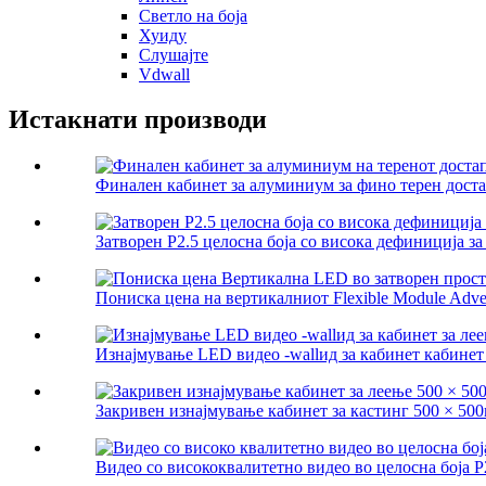
Светло на боја
Хуиду
Слушајте
Vdwall
Истакнати производи
Финален кабинет за алуминиум за фино терен доста
Затворен P2.5 целосна боја со висока дефиниција за 
Пониска цена на вертикалниот Flexible Module Adve 
Изнајмување LED видео -wallид за кабинет кабинет P
Закривен изнајмување кабинет за кастинг 500 × 500м
Видео со висококвалитетно видео во целосна боја P2