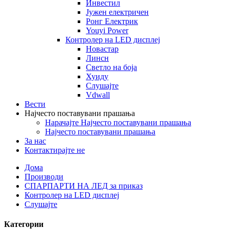
Инвестил
Јужен електричен
Ронг Електрик
Youyi Power
Контролер на LED дисплеј
Новастар
Линсн
Светло на боја
Хуиду
Слушајте
Vdwall
Вести
Најчесто поставувани прашања
Нарачајте Најчесто поставувани прашања
Најчесто поставувани прашања
За нас
Контактирајте не
Дома
Производи
СПАРПАРТИ НА ЛЕД за приказ
Контролер на LED дисплеј
Слушајте
Категории