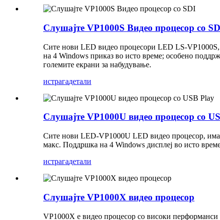
Слушајте VP1000S Видео процесор со SD
Сите нови LED видео процесори LED LS-VP1000S, им
на 4 Windows приказ во исто време; особено поддрж
големите екрани за набудување.
истрага
детали
Слушајте VP1000U видео процесор со US
Сите нови LED-VP1000U LED видео процесор, има 7 
макс. Поддршка на 4 Windows дисплеј во исто време
истрага
детали
Слушајте VP1000X видео процесор
VP1000X е видео процесор со високи перформанси 