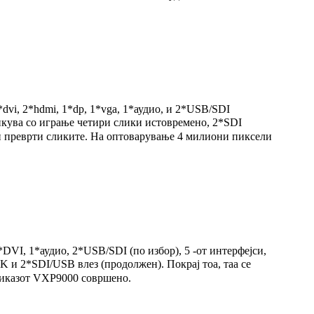
vi, 2*hdmi, 1*dp, 1*vga, 1*аудио, и 2*USB/SDI
икува со играње четири слики истовремено, 2*SDI
ли преврти сликите. На оптоварување 4 милиони пиксели
VI, 1*аудио, 2*USB/SDI (по избор), 5 -от интерфејси,
 и 2*SDI/USB влез (продолжен). Покрај тоа, таа се
риказот VXP9000 совршено.