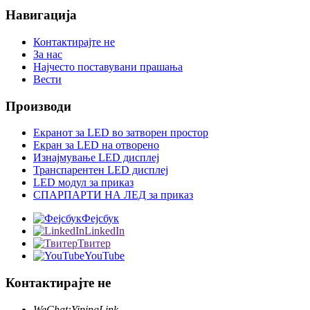
Навигација
Контактирајте не
За нас
Најчесто поставувани прашања
Вести
Производи
Екранот за LED во затворен простор
Екран за LED на отворено
Изнајмување LED дисплеј
Транспарентен LED дисплеј
LED модул за приказ
СПАРПАРТИ НА ЛЕД за приказ
Фејсбук
LinkedIn
Твитер
YouTube
Контактирајте не
WeChat:
YipingLink