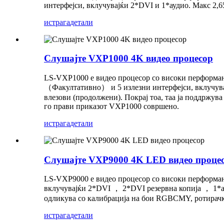
интерфејси, вклучувајќи 2*DVI и 1*аудио. Макс 2,
истрага
детали
Слушајте VXP1000 4K видео процесор
LS-VXP1000 е видео процесор со високи перформанс
（Факултативно） и 5 излезни интерфејси, вклучувај
влезови (продолжени). Покрај тоа, таа ја поддржу
го прави приказот VXP1000 совршено.
истрага
детали
Слушајте VXP9000 4K LED видео проце
LS-VXP9000 е видео процесор со високи перформанс
вклучувајќи 2*DVI ， 2*DVI резервна копија ， 1*ау
одликува со калибрација на бои RGBCMY, ротирачк
истрага
детали