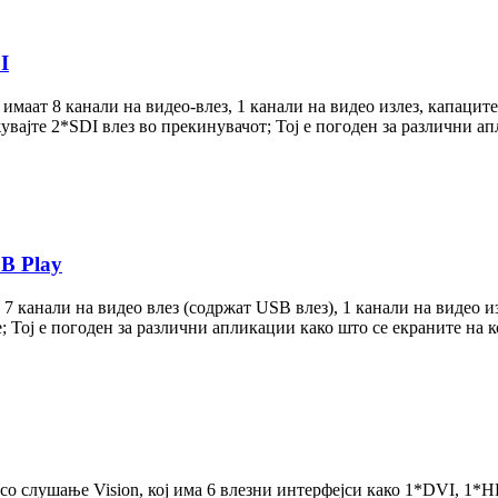
I
аат 8 канали на видео-влез, 1 канали на видео излез, капаците
увајте 2*SDI влез во прекинувачот; Тој е погоден за различни а
B Play
канали на видео влез (содржат USB влез), 1 канали на видео из
; Тој е погоден за различни апликации како што се екраните на 
со слушање Vision, кој има 6 влезни интерфејси како 1*DVI, 1