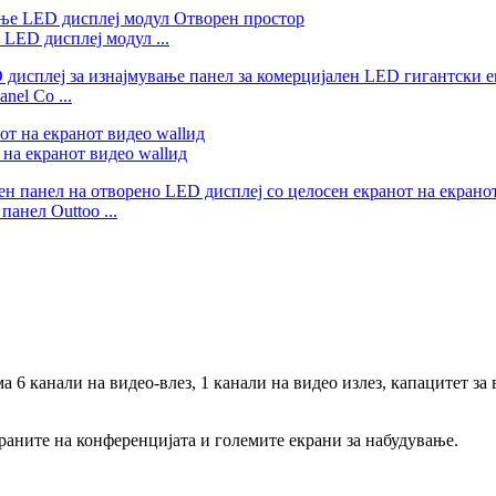
LED дисплеј модул ...
nel Co ...
на екранот видео wallид
панел Outtoo ...
 канали на видео-влез, 1 канали на видео излез, капацитет за 
краните на конференцијата и големите екрани за набудување.