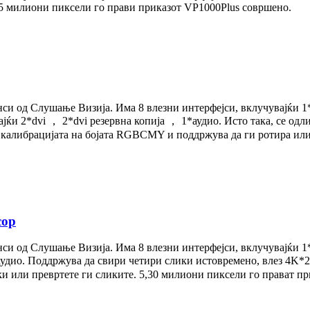
65 милиони пиксели го прави приказот VP1000Plus совршено.
и од Слушање Визија. Има 8 влезни интерфејси, вклучувајќи 1*d
ќи 2*dvi ， 2*dvi резервна копија ， 1*аудио. Исто така, се одл
ва калибрацијата на бојата RGBCMY и поддржува да ги ротира и
сор
и од Слушање Визија. Има 8 влезни интерфејси, вклучувајќи 1*D
дио. Поддржува да свири четири слики истовремено, влез 4K*2K
и или превртете ги сликите. 5,30 милиони пиксели го прават п