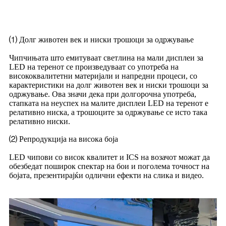
прикажување на мал терен
⑴ Долг животен век и ниски трошоци за одржување
Чипчињата што емитуваат светлина на мали дисплеи за
LED на теренот се произведуваат со употреба на
висококвалитетни материјали и напредни процеси, со
карактеристики на долг животен век и ниски трошоци за
одржување. Ова значи дека при долгорочна употреба,
стапката на неуспех на малите дисплеи LED на теренот е
релативно ниска, а трошоците за одржување се исто така
релативно ниски.
⑵ Репродукција на висока боја
LED чипови со висок квалитет и ICS на возачот можат да
обезбедат поширок спектар на бои и поголема точност на
бојата, презентирајќи одлични ефекти на слика и видео.