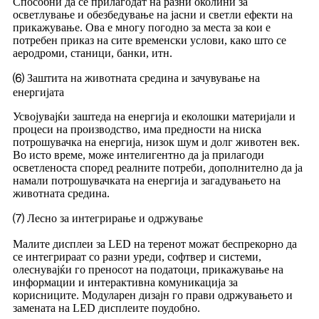
Способни да се прилагодат на разни околини за
осветлување и обезбедување на јасни и светли ефекти на
прикажување. Ова е многу погодно за места за кои е
потребен приказ на сите временски услови, како што се
аеродроми, станици, банки, итн.
⑹ Заштита на животната средина и зачувување на
енергијата
Усвојувајќи заштеда на енергија и еколошки материјали и
процеси на производство, има предности на ниска
потрошувачка на енергија, низок шум и долг животен век.
Во исто време, може интелигентно да ја прилагоди
осветленоста според реалните потреби, дополнително да ја
намали потрошувачката на енергија и загадувањето на
животната средина.
⑺ Лесно за интегрирање и одржување
Малите дисплеи за LED на теренот можат беспрекорно да
се интегрираат со разни уреди, софтвер и системи,
олеснувајќи го преносот на податоци, прикажување на
информации и интерактивна комуникација за
корисниците. Модуларен дизајн го прави одржувањето и
замената на LED дисплеите поудобно.