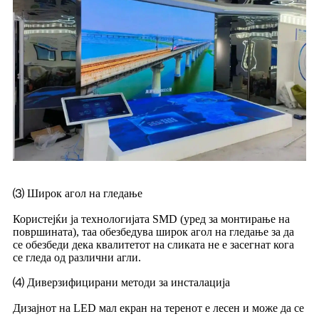
⑶ Широк агол на гледање
Користејќи ја технологијата SMD (уред за монтирање на
површината), таа обезбедува широк агол на гледање за да
се обезбеди дека квалитетот на сликата не е засегнат кога
се гледа од различни агли.
⑷ Диверзифицирани методи за инсталација
Дизајнот на LED мал екран на теренот е лесен и може да се