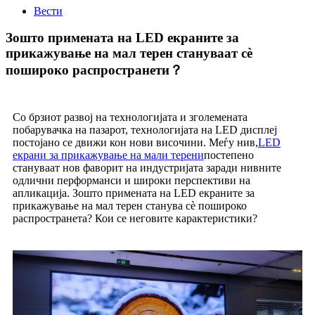
Вести
Зошто примената на LED екраните за
прикажување на мал терен стануваат сè
пошироко распространети？
Со брзиот развој на технологијата и зголемената
побарувачка на пазарот, технологијата на LED дисплеј
постојано се движи кон нови височини. Меѓу нив,
LED
екрани за прикажување на мали терени
постепено
стануваат нов фаворит на индустријата заради нивните
одлични перформанси и широки перспективи на
апликација. Зошто примената на LED екраните за
прикажување на мал терен станува сè пошироко
распространета? Кои се неговите карактеристики?