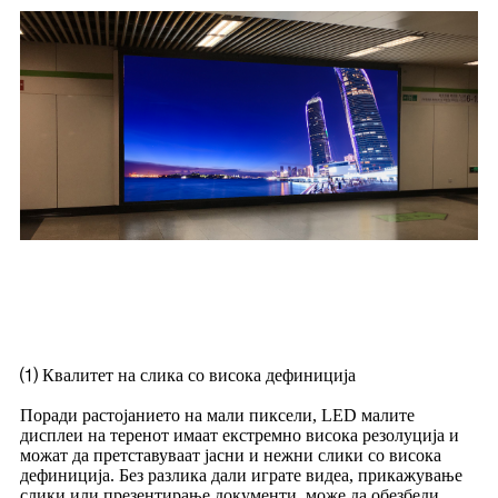
Карактеристики на LED екранот на
екранот на LED мал терен
⑴ Квалитет на слика со висока дефиниција
Поради растојанието на мали пиксели, LED малите
дисплеи на теренот имаат екстремно висока резолуција и
можат да претставуваат јасни и нежни слики со висока
дефиниција. Без разлика дали играте видеа, прикажување
слики или презентирање документи, може да обезбеди