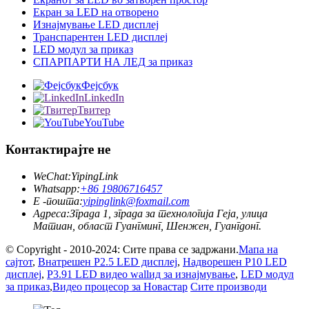
Екран за LED на отворено
Изнајмување LED дисплеј
Транспарентен LED дисплеј
LED модул за приказ
СПАРПАРТИ НА ЛЕД за приказ
Фејсбук
LinkedIn
Твитер
YouTube
Контактирајте не
WeChat:
YipingLink
Whatsapp:
+86 19806716457
Е -пошта:
yipinglink@foxmail.com
Адреса:
Зграда 1, зграда за технологија Геја, улица
Матиан, област Гуангминг, Шенжен, Гуангдонг.
© Copyright - 2010-2024: Сите права се задржани.
Мапа на
сајтот
,
Внатрешен P2.5 LED дисплеј
,
Надворешен P10 LED
дисплеј
,
P3.91 LED видео wallид за изнајмување
,
LED модул
за приказ
,
Видео процесор за Новастар
Сите производи