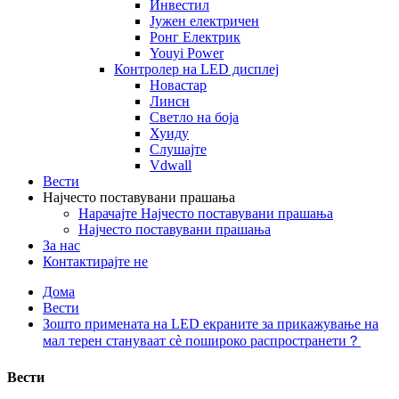
Инвестил
Јужен електричен
Ронг Електрик
Youyi Power
Контролер на LED дисплеј
Новастар
Линсн
Светло на боја
Хуиду
Слушајте
Vdwall
Вести
Најчесто поставувани прашања
Нарачајте Најчесто поставувани прашања
Најчесто поставувани прашања
За нас
Контактирајте не
Дома
Вести
Зошто примената на LED екраните за прикажување на
мал терен стануваат сè пошироко распространети？
Вести