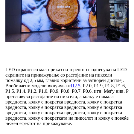
Основни концепти
LED екранот со мал приказ на теренот се однесува на LED
екраните на прикажување со растојание на пиксели
помалку од 2,5 мм, главно користени за затворен дисплеј.
Вообичаени модели вклучуваат
П2.5
, P2.0, P1.9, P1.8, P1.6,
P1.5, P1.4, P1.2, P1.0, P0.9, P0.8, P0.7, P0.6, итн. Меѓу нив, P
претставува растојание на пиксели, а колку е помала
вредноста, колку е пократка вредноста, колку е пократка
вредноста, колку е пократка вредноста, колку е пократка
вредноста, колку е пократка вредноста, колку е пократка
вредноста, колку е пократката на пикселот и колку е повеќе
нежен ефектот на прикажување.