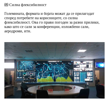
⑻ Силна флексибилност
Големината, формата и бојата можат да се прилагодат
според потребите на корисниците, со силна
флексибилност. Ова го прави погоден за разни прилики,
како што се сали за конференции, изложбени сали,
аеродроми, итн.
Предностите на LED екраните за