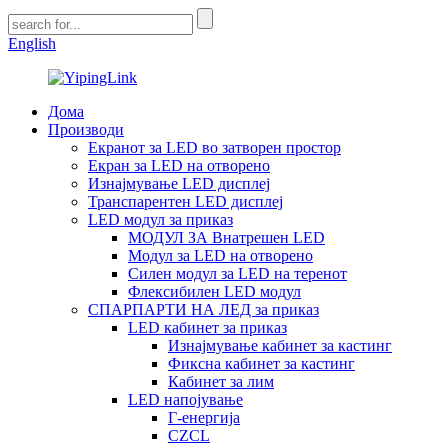
English
Дома
Производи
Екранот за LED во затворен простор
Екран за LED на отворено
Изнајмување LED дисплеј
Транспарентен LED дисплеј
LED модул за приказ
МОДУЛ ЗА Внатрешен LED
Модул за LED на отворено
Силен модул за LED на теренот
Флексибилен LED модул
СПАРПАРТИ НА ЛЕД за приказ
LED кабинет за приказ
Изнајмување кабинет за кастинг
Фиксна кабинет за кастинг
Кабинет за лим
LED напојување
Г-енергија
CZCL