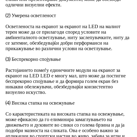
одлични визуелни ефекти.
⑵ Умерена осветленост
Осветленоста на екранот за екранот на LED на малиот
терен може да се прилагоди според условите на
амбиенталното осветлување, ниту заслепувачките, ниту да
се затемне, обезбедувајќи добри перформанси на
прикажување во различни услови на осветлување.
⑶ Беспрекорно спојување
Растојанието помеѓу единечните модули на екранот за
екранот на LED LED е многу мал, што може да постигне
беспрекорно спојување и да формира голем екран без
никакви обележувачи, обезбедувајќи конзистентно
визуелно искуство.
⑷ Висока стапка на освежување
Со карактеристиката на високата стапка на освежување,
може ефикасно да го елиминира замаглувањето на
движењето и духовите во слики со голема брзина и да ја
подобри мазноста на сликата. Ова е особено важно за
апликации во спортски настан во живо, забава за игри и