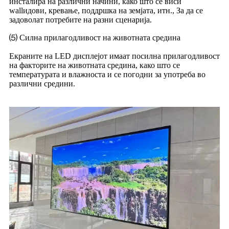
инсталира на различни начини, како што се виси
wallидови, кревање, поддршка на земјата, итн., За да се
задоволат потребите на разни сценарија.
⑸ Силна прилагодливост на животната средина
Екраните на LED дисплејот имаат посилна прилагодливост
на факторите на животната средина, како што се
температурата и влажноста и се погодни за употреба во
различни средини.